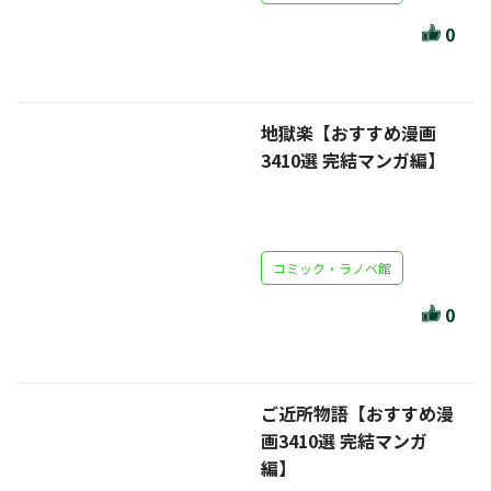
ほんとのであいのおてつだい
0
ちえとまなぶ
作家・出版社・図書館コラム
地獄楽【おすすめ漫画
三洋堂サイト会員が選ぶおすすめ本
3410選 完結マンガ編】
文房具・雑貨情報
TVゲーム情報
コミック・ラノベ館
駒ケ根店 ホビ担S の三洋堂プラモデル講座
0
ご近所物語【おすすめ漫
全て選択
画3410選 完結マンガ
編】
イベント