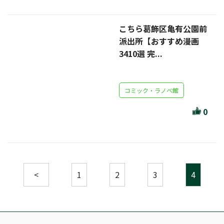
こちら葛飾区亀有公園前
派出所【おすすめ漫画
3410選 完...
コミック・ラノベ館
0
<
1
2
3
4