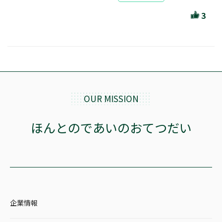
ほんとのであいのおてつだい
3
ちえとまなぶ
作家・出版社・図書館コラム
三洋堂サイト会員が選ぶおすすめ本
文房具・雑貨情報
OUR MISSION
TVゲーム情報
ほんとのであいのおてつだい
駒ケ根店 ホビ担S の三洋堂プラモデル講座
全て選択
企業情報
イベント