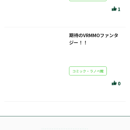
ほんとのであいのおてつだい
1
ちえとまなぶ
作家・出版社・図書館コラム
期待のVRMMOファンタ
三洋堂サイト会員が選ぶおすすめ本
ジー！！
文房具・雑貨情報
TVゲーム情報
コミック・ラノベ館
駒ケ根店 ホビ担S の三洋堂プラモデル講座
0
全て選択
イベント