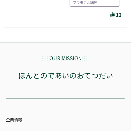
ほんとのであいのおてつだい
プラモデル講座
ちえとまなぶ
12
作家・出版社・図書館コラム
三洋堂サイト会員が選ぶおすすめ本
文房具・雑貨情報
OUR MISSION
TVゲーム情報
ほんとのであいのおてつだい
駒ケ根店 ホビ担S の三洋堂プラモデル講座
全て選択
企業情報
イベント