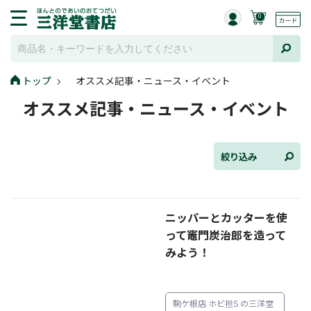
0
トップ
オススメ記事・ニュース・イベント
全て選択
オススメ記事・ニュース・イベント
連載小説
けんご📚小説紹介
絞り込み
三洋堂書店便り
ニッパーとカッターを使
コミック・ラノベ館
って竈門炭治郎を造って
トレーディングカード情報
みよう！
文学逸品堂
駒ケ根店 ホビ担S の三洋堂