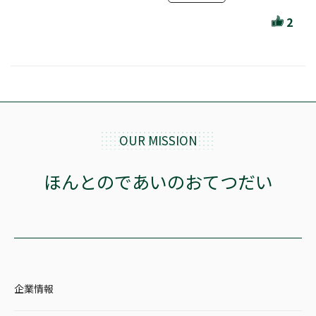
ほんとのであいのおてつだい
2
ちえとまなぶ
作家・出版社・図書館コラム
三洋堂サイト会員が選ぶおすすめ本
文房具・雑貨情報
OUR MISSION
TVゲーム情報
ほんとのであいのおてつだい
駒ケ根店 ホビ担S の三洋堂プラモデル講座
全て選択
企業情報
イベント