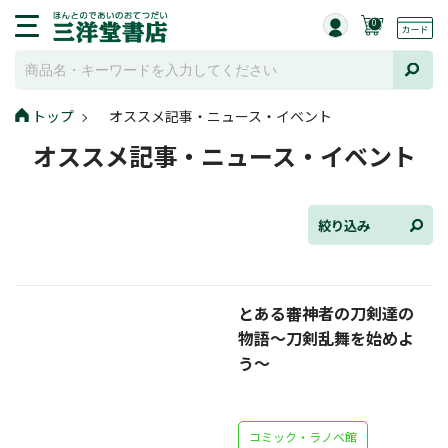
0
トップ
オススメ記事・ニュース・イベント
全て選択
オススメ記事・ニュース・イベント
連載小説
けんご📚小説紹介
絞り込み
三洋堂書店便り
とある審神者の刀剣達の
コミック・ラノベ館
物語～刀剣乱舞を始めよ
トレーディングカード情報
う～
文学逸品堂
コミック・ラノベ館