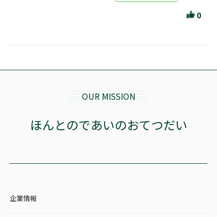
ほんとのであいのおてつだい
0
ちえとまなぶ
作家・出版社・図書館コラム
三洋堂サイト会員が選ぶおすすめ本
文房具・雑貨情報
OUR MISSION
TVゲーム情報
ほんとのであいのおてつだい
駒ケ根店 ホビ担S の三洋堂プラモデル講座
全て選択
企業情報
イベント