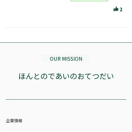
ほんとのであいのおてつだい
2
ちえとまなぶ
作家・出版社・図書館コラム
三洋堂サイト会員が選ぶおすすめ本
文房具・雑貨情報
OUR MISSION
TVゲーム情報
ほんとのであいのおてつだい
駒ケ根店 ホビ担S の三洋堂プラモデル講座
全て選択
企業情報
イベント