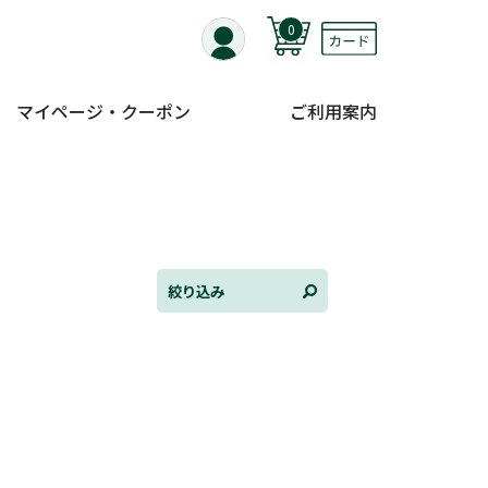
0
マイページ・クーポン
ご利用案内
全て選択
連載小説
けんご📚小説紹介
三洋堂書店便り
絞り込み
コミック・ラノベ館
トレーディングカード情報
文学逸品堂
ほんとのであいのおてつだい
ちえとまなぶ