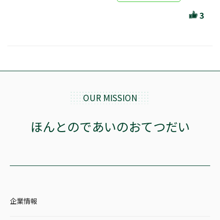
ほんとのであいのおてつだい
3
ちえとまなぶ
作家・出版社・図書館コラム
三洋堂サイト会員が選ぶおすすめ本
文房具・雑貨情報
OUR MISSION
TVゲーム情報
ほんとのであいのおてつだい
駒ケ根店 ホビ担S の三洋堂プラモデル講座
全て選択
企業情報
イベント