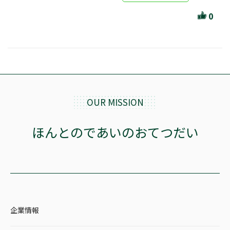
ほんとのであいのおてつだい
0
ちえとまなぶ
作家・出版社・図書館コラム
三洋堂サイト会員が選ぶおすすめ本
文房具・雑貨情報
OUR MISSION
TVゲーム情報
ほんとのであいのおてつだい
駒ケ根店 ホビ担S の三洋堂プラモデル講座
全て選択
企業情報
イベント