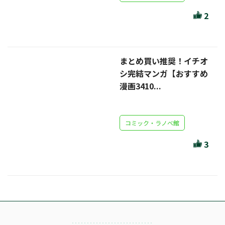
ほんとのであいのおてつだい
2
ちえとまなぶ
作家・出版社・図書館コラム
まとめ買い推奨！イチオ
三洋堂サイト会員が選ぶおすすめ本
シ完結マンガ【おすすめ
漫画3410...
文房具・雑貨情報
TVゲーム情報
コミック・ラノベ館
駒ケ根店 ホビ担S の三洋堂プラモデル講座
3
全て選択
イベント