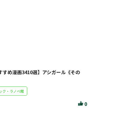
作家・出版社・図書館コラム
三洋堂サイト会員が選ぶおすすめ本
文房具・雑貨情報
TVゲーム情報
駒ケ根店 ホビ担S の三洋堂プラモデル講座
すすめ漫画3410選】アシガール《その
ック・ラノベ館
全て選択
0
イベント
セール・キャンペーン