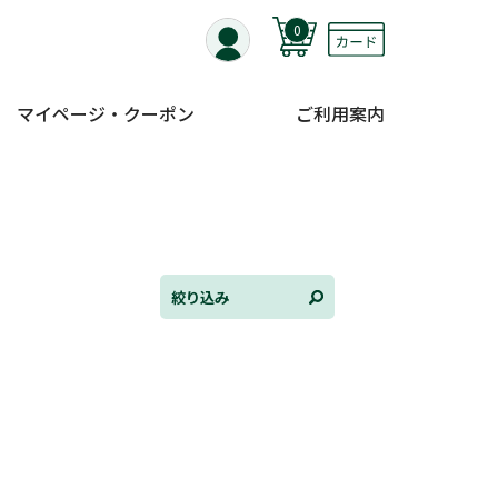
0
マイページ・クーポン
ご利用案内
全て選択
連載小説
けんご📚小説紹介
三洋堂書店便り
絞り込み
コミック・ラノベ館
トレーディングカード情報
文学逸品堂
ほんとのであいのおてつだい
ちえとまなぶ