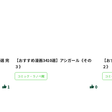
選 完
【おすすめ漫画3410選】アシガール《その
【お
３》
２》
コミック・ラノベ館
コミ
1
0