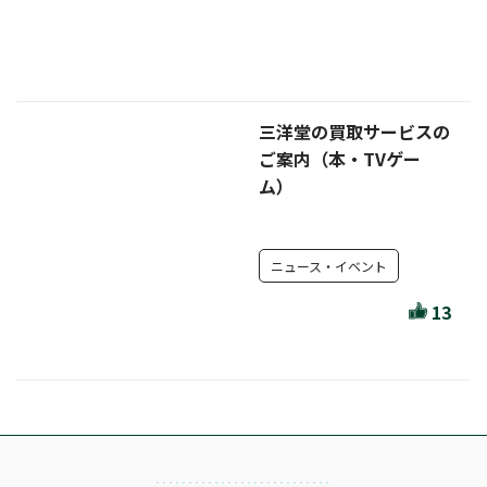
ほんとのであいのおてつだい
ちえとまなぶ
作家・出版社・図書館コラム
三洋堂の買取サービスの
三洋堂サイト会員が選ぶおすすめ本
ご案内（本・TVゲー
ム）
文房具・雑貨情報
TVゲーム情報
ニュース・イベント
駒ケ根店 ホビ担S の三洋堂プラモデル講座
13
全て選択
イベント