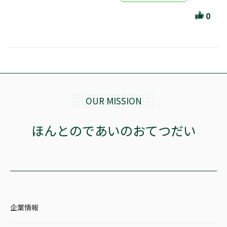
ほんとのであいのおてつだい
0
ちえとまなぶ
作家・出版社・図書館コラム
三洋堂サイト会員が選ぶおすすめ本
文房具・雑貨情報
OUR MISSION
TVゲーム情報
ほんとのであいのおてつだい
駒ケ根店 ホビ担S の三洋堂プラモデル講座
全て選択
企業情報
イベント