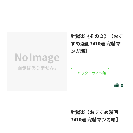
ほんとのであいのおてつだい
ちえとまなぶ
作家・出版社・図書館コラム
地獄楽《その２》【おす
三洋堂サイト会員が選ぶおすすめ本
すめ漫画3410選 完結マ
ンガ編】
文房具・雑貨情報
TVゲーム情報
コミック・ラノベ館
駒ケ根店 ホビ担S の三洋堂プラモデル講座
0
地獄楽【おすすめ漫画
全て選択
3410選 完結マンガ編】
イベント