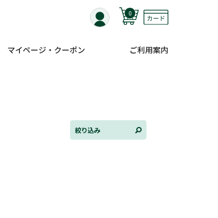
0
マイページ・クーポン
ご利用案内
全て選択
連載小説
けんご📚小説紹介
三洋堂書店便り
絞り込み
コミック・ラノベ館
トレーディングカード情報
文学逸品堂
ほんとのであいのおてつだい
ちえとまなぶ