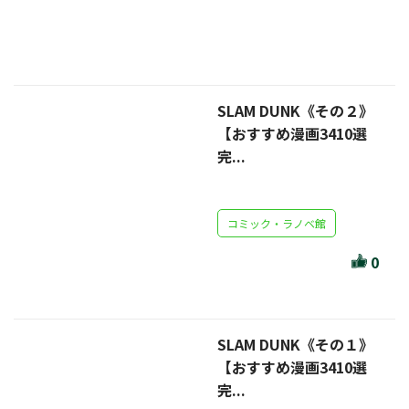
ほんとのであいのおてつだい
ちえとまなぶ
作家・出版社・図書館コラム
SLAM DUNK《その２》
三洋堂サイト会員が選ぶおすすめ本
【おすすめ漫画3410選
完...
文房具・雑貨情報
TVゲーム情報
コミック・ラノベ館
駒ケ根店 ホビ担S の三洋堂プラモデル講座
0
SLAM DUNK《その１》
全て選択
【おすすめ漫画3410選
完...
イベント