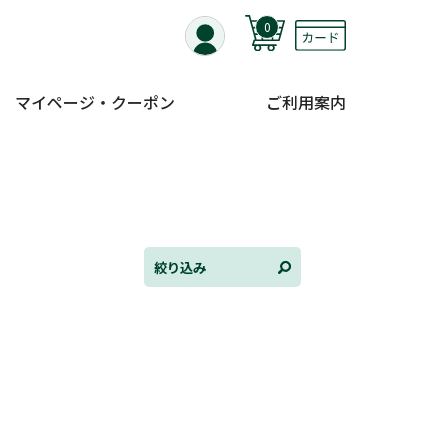
0
マイページ・クーポン
ご利用案内
全て選択
連載小説
けんご📚小説紹介
三洋堂書店便り
絞り込み
コミック・ラノベ館
トレーディングカード情報
文学逸品堂
ほんとのであいのおてつだい
ちえとまなぶ