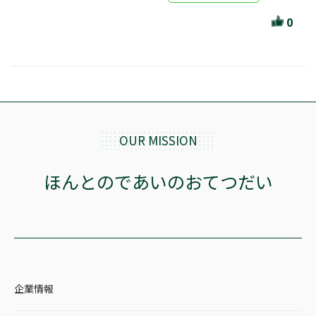
ほんとのであいのおてつだい
0
ちえとまなぶ
作家・出版社・図書館コラム
三洋堂サイト会員が選ぶおすすめ本
文房具・雑貨情報
OUR MISSION
TVゲーム情報
ほんとのであいのおてつだい
駒ケ根店 ホビ担S の三洋堂プラモデル講座
全て選択
企業情報
イベント