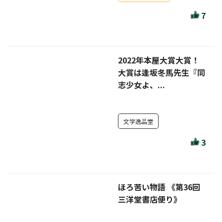
ほんとのであいのおてつだい
7
ちえとまなぶ
作家・出版社・図書館コラム
2022年本屋大賞大賞！
三洋堂サイト会員が選ぶおすすめ本
大賞は逢坂冬馬先生『同
志少女よ、...
文房具・雑貨情報
TVゲーム情報
文学逸品堂
駒ケ根店 ホビ担S の三洋堂プラモデル講座
3
ほろ苦い物語 《第36回
全て選択
三洋堂書店便り》
イベント