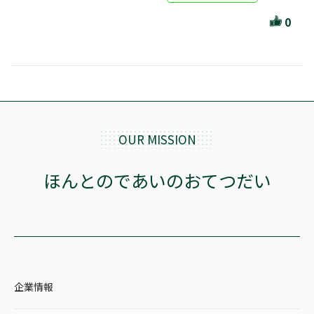
ほんとのであいのおてつだい
0
ちえとまなぶ
作家・出版社・図書館コラム
三洋堂サイト会員が選ぶおすすめ本
文房具・雑貨情報
OUR MISSION
TVゲーム情報
ほんとのであいのおてつだい
駒ケ根店 ホビ担S の三洋堂プラモデル講座
全て選択
企業情報
イベント