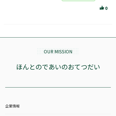
ほんとのであいのおてつだい
0
ちえとまなぶ
作家・出版社・図書館コラム
三洋堂サイト会員が選ぶおすすめ本
文房具・雑貨情報
OUR MISSION
TVゲーム情報
ほんとのであいのおてつだい
駒ケ根店 ホビ担S の三洋堂プラモデル講座
全て選択
企業情報
イベント