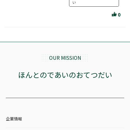
ほんとのであいのおてつだい
い
ちえとまなぶ
0
作家・出版社・図書館コラム
三洋堂サイト会員が選ぶおすすめ本
文房具・雑貨情報
OUR MISSION
TVゲーム情報
ほんとのであいのおてつだい
駒ケ根店 ホビ担S の三洋堂プラモデル講座
全て選択
企業情報
イベント