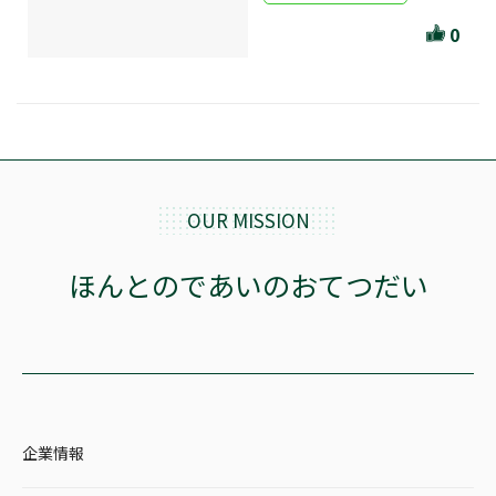
ほんとのであいのおてつだい
0
ちえとまなぶ
作家・出版社・図書館コラム
三洋堂サイト会員が選ぶおすすめ本
文房具・雑貨情報
OUR MISSION
TVゲーム情報
ほんとのであいのおてつだい
駒ケ根店 ホビ担S の三洋堂プラモデル講座
全て選択
企業情報
イベント