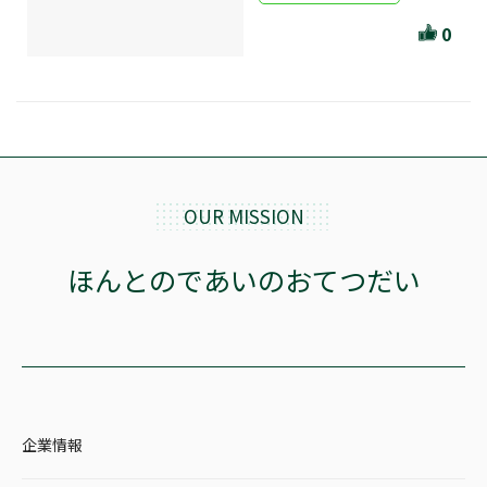
ほんとのであいのおてつだい
0
ちえとまなぶ
作家・出版社・図書館コラム
三洋堂サイト会員が選ぶおすすめ本
文房具・雑貨情報
OUR MISSION
TVゲーム情報
ほんとのであいのおてつだい
駒ケ根店 ホビ担S の三洋堂プラモデル講座
全て選択
企業情報
イベント