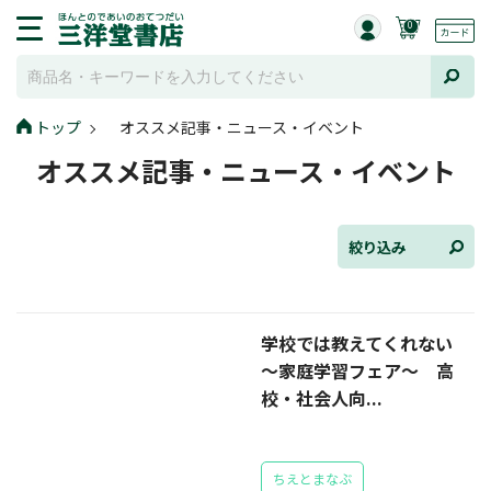
0
トップ
オススメ記事・ニュース・イベント
全て選択
オススメ記事・ニュース・イベント
連載小説
けんご📚小説紹介
絞り込み
三洋堂書店便り
学校では教えてくれない
コミック・ラノベ館
～家庭学習フェア～ 高
トレーディングカード情報
校・社会人向...
文学逸品堂
ちえとまなぶ