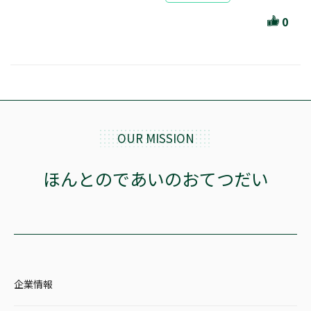
ほんとのであいのおてつだい
0
ちえとまなぶ
作家・出版社・図書館コラム
三洋堂サイト会員が選ぶおすすめ本
文房具・雑貨情報
OUR MISSION
TVゲーム情報
ほんとのであいのおてつだい
駒ケ根店 ホビ担S の三洋堂プラモデル講座
全て選択
企業情報
イベント