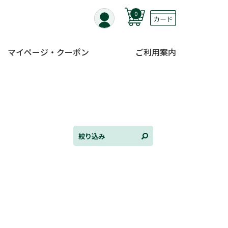
0
マイページ・クーポン
ご利用案内
全て選択
連載小説
けんご📚小説紹介
三洋堂書店便り
絞り込み
コミック・ラノベ館
トレーディングカード情報
文学逸品堂
ほんとのであいのおてつだい
ちえとまなぶ