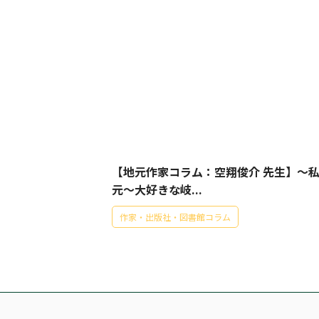
【地元作家コラム：空翔俊介 先生】～
元～大好きな岐...
作家・出版社・図書館コラム