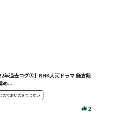
作家・出版社・図書館コラム
三洋堂サイト会員が選ぶおすすめ本
文房具・雑貨情報
TVゲーム情報
駒ケ根店 ホビ担S の三洋堂プラモデル講座
022年過去ログ⑧】NHK大河ドラマ 鎌倉殿
め...
とのであいのおてつだい
全て選択
2
イベント
セール・キャンペーン