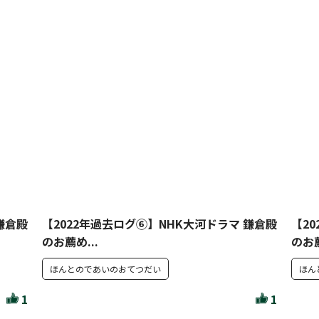
鎌倉殿
【2022年過去ログ⑥】NHK大河ドラマ 鎌倉殿
【2
のお薦め...
のお薦
ほんとのであいのおてつだい
ほん
1
1