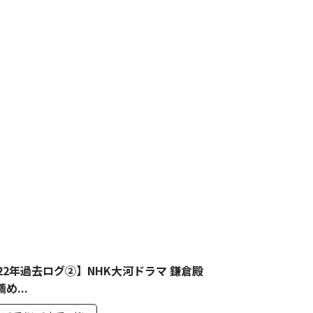
022年過去ログ②】NHK大河ドラマ 鎌倉殿
め...