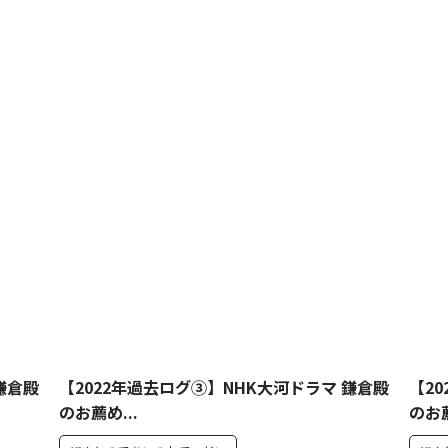
鎌倉殿
【2022年過去ログ③】NHK大河ドラマ 鎌倉殿
【2
のお薦め...
のお薦