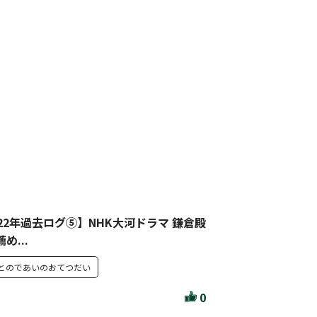
リセット
絞り込む
022年過去ログ⑤】NHK大河ドラマ 鎌倉殿
め...
とのであいのおてつだい
0