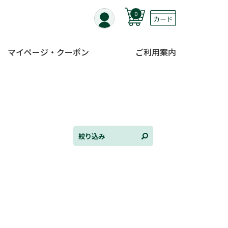
0
マイページ・クーポン
ご利用案内
全て選択
連載小説
けんご📚小説紹介
三洋堂書店便り
絞り込み
コミック・ラノベ館
トレーディングカード情報
文学逸品堂
ほんとのであいのおてつだい
ちえとまなぶ