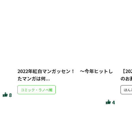
2022年紅白マンガッセン！ ～今年ヒットし
【2
たマンガは何...
のお薦
コミック・ラノベ館
ほん
8
4