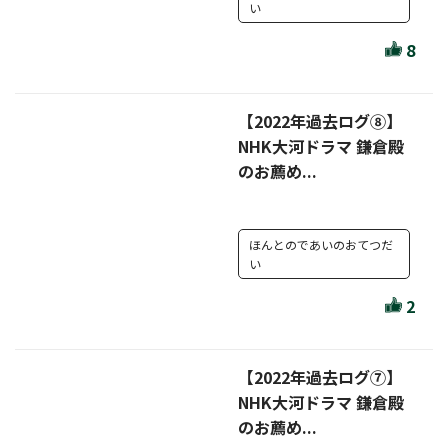
ほんとのであいのおてつだい
い
ちえとまなぶ
8
作家・出版社・図書館コラム
【2022年過去ログ⑧】
三洋堂サイト会員が選ぶおすすめ本
NHK大河ドラマ 鎌倉殿
のお薦め...
文房具・雑貨情報
TVゲーム情報
ほんとのであいのおてつだ
い
駒ケ根店 ホビ担S の三洋堂プラモデル講座
2
【2022年過去ログ⑦】
全て選択
NHK大河ドラマ 鎌倉殿
のお薦め...
イベント