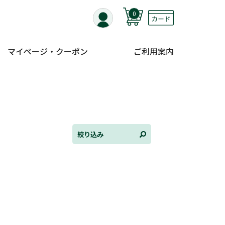
0
マイページ・クーポン
ご利用案内
全て選択
連載小説
けんご📚小説紹介
三洋堂書店便り
絞り込み
コミック・ラノベ館
トレーディングカード情報
文学逸品堂
ほんとのであいのおてつだい
ちえとまなぶ