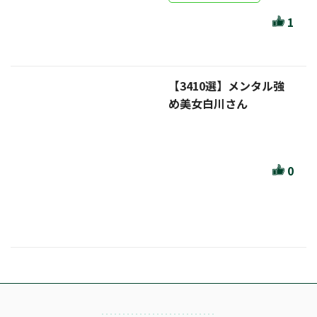
ほんとのであいのおてつだい
1
ちえとまなぶ
作家・出版社・図書館コラム
【3410選】メンタル強
三洋堂サイト会員が選ぶおすすめ本
め美女白川さん
文房具・雑貨情報
TVゲーム情報
0
駒ケ根店 ホビ担S の三洋堂プラモデル講座
全て選択
イベント