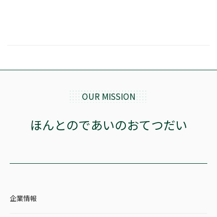
ほんとのであいのおてつだい
ちえとまなぶ
作家・出版社・図書館コラム
三洋堂サイト会員が選ぶおすすめ本
文房具・雑貨情報
OUR MISSION
TVゲーム情報
ほんとのであいのおてつだい
駒ケ根店 ホビ担S の三洋堂プラモデル講座
全て選択
企業情報
イベント