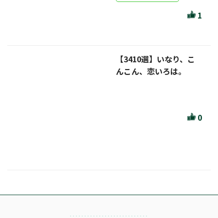
ほんとのであいのおてつだい
1
ちえとまなぶ
作家・出版社・図書館コラム
【3410選】いなり、こ
三洋堂サイト会員が選ぶおすすめ本
んこん、恋いろは。
文房具・雑貨情報
TVゲーム情報
0
駒ケ根店 ホビ担S の三洋堂プラモデル講座
全て選択
イベント