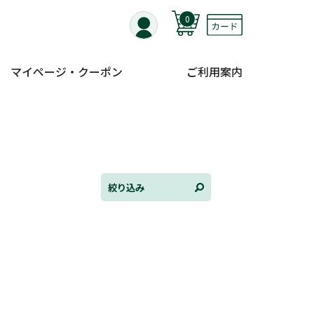
0
マイページ・クーポン
ご利用案内
全て選択
連載小説
けんご📚小説紹介
三洋堂書店便り
絞り込み
コミック・ラノベ館
トレーディングカード情報
文学逸品堂
ほんとのであいのおてつだい
ちえとまなぶ