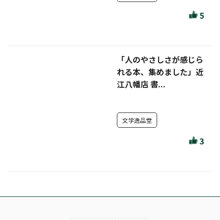
ほんとのであいのおてつだい
5
ちえとまなぶ
作家・出版社・図書館コラム
「人のやさしさが感じら
三洋堂サイト会員が選ぶおすすめ本
れる本、集めました」近
江八幡店 書...
文房具・雑貨情報
TVゲーム情報
文学逸品堂
駒ケ根店 ホビ担S の三洋堂プラモデル講座
3
全て選択
イベント