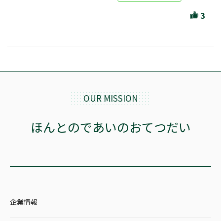
ほんとのであいのおてつだい
3
ちえとまなぶ
作家・出版社・図書館コラム
三洋堂サイト会員が選ぶおすすめ本
文房具・雑貨情報
OUR MISSION
TVゲーム情報
ほんとのであいのおてつだい
駒ケ根店 ホビ担S の三洋堂プラモデル講座
全て選択
企業情報
イベント