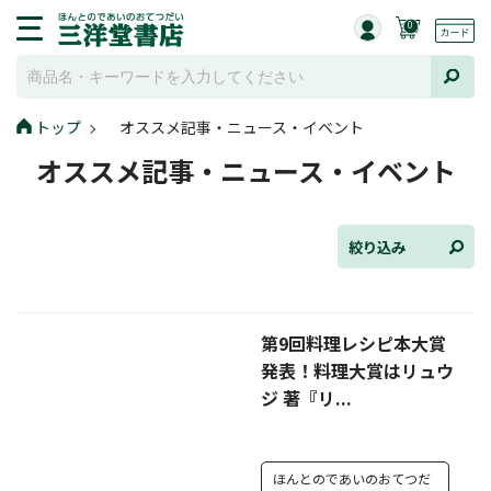
0
トップ
オススメ記事・ニュース・イベント
全て選択
オススメ記事・ニュース・イベント
連載小説
けんご📚小説紹介
絞り込み
三洋堂書店便り
第9回料理レシピ本大賞
コミック・ラノベ館
発表！料理大賞はリュウ
トレーディングカード情報
ジ 著『リ...
文学逸品堂
ほんとのであいのおてつだ