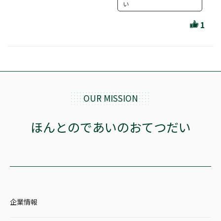
ほんとのであいのおてつだい
い
ちえとまなぶ
1
作家・出版社・図書館コラム
三洋堂サイト会員が選ぶおすすめ本
文房具・雑貨情報
OUR MISSION
TVゲーム情報
ほんとのであいのおてつだい
駒ケ根店 ホビ担S の三洋堂プラモデル講座
全て選択
企業情報
イベント