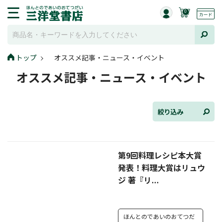
0
トップ
オススメ記事・ニュース・イベント
全て選択
オススメ記事・ニュース・イベント
連載小説
けんご📚小説紹介
絞り込み
三洋堂書店便り
第9回料理レシピ本大賞
コミック・ラノベ館
発表！料理大賞はリュウ
トレーディングカード情報
ジ 著『リ...
文学逸品堂
ほんとのであいのおてつだ