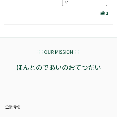
ほんとのであいのおてつだい
い
ちえとまなぶ
1
作家・出版社・図書館コラム
三洋堂サイト会員が選ぶおすすめ本
文房具・雑貨情報
OUR MISSION
TVゲーム情報
ほんとのであいのおてつだい
駒ケ根店 ホビ担S の三洋堂プラモデル講座
全て選択
企業情報
イベント