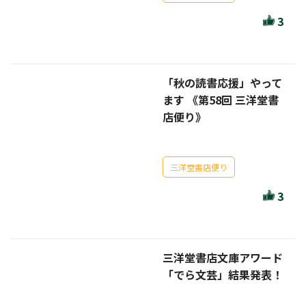
ほんとのであいのおてつだい
3
ちえとまなぶ
作家・出版社・図書館コラム
「秋の読書応援」やって
三洋堂サイト会員が選ぶおすすめ本
ます 《第58回 三洋堂書
店便り》
文房具・雑貨情報
TVゲーム情報
三洋堂書店便り
駒ケ根店 ホビ担S の三洋堂プラモデル講座
3
三洋堂書店文庫アワード
全て選択
「でら文芸」結果発表！
イベント