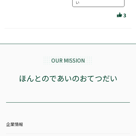
ほんとのであいのおてつだい
い
ちえとまなぶ
3
作家・出版社・図書館コラム
三洋堂サイト会員が選ぶおすすめ本
文房具・雑貨情報
OUR MISSION
TVゲーム情報
ほんとのであいのおてつだい
駒ケ根店 ホビ担S の三洋堂プラモデル講座
全て選択
企業情報
イベント