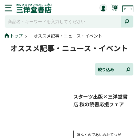
0
トップ
オススメ記事・ニュース・イベント
全て選択
オススメ記事・ニュース・イベント
連載小説
けんご📚小説紹介
絞り込み
三洋堂書店便り
スターツ出版×三洋堂書
コミック・ラノベ館
店 秋の読書応援フェア
トレーディングカード情報
文学逸品堂
ほんとのであいのおてつだ