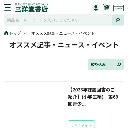
0
トップ
オススメ記事・ニュース・イベント
全て選択
オススメ記事・ニュース・イベント
連載小説
けんご📚小説紹介
絞り込み
三洋堂書店便り
【2023年課題図書のご
コミック・ラノベ館
紹介】(小学生編) 第69
トレーディングカード情報
回青少...
文学逸品堂
ちえとまなぶ