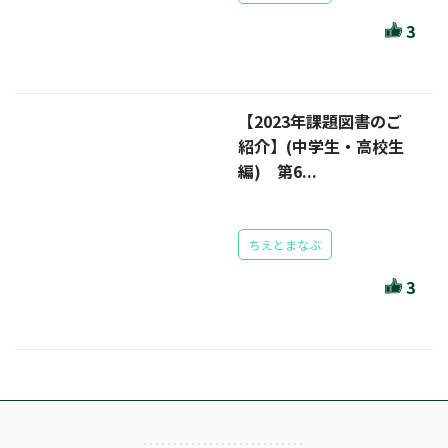
ほんとのであいのおてつだい
3
ちえとまなぶ
作家・出版社・図書館コラム
【2023年課題図書のご
三洋堂サイト会員が選ぶおすすめ本
紹介】(中学生・高校生
編) 第6...
文房具・雑貨情報
TVゲーム情報
ちえとまなぶ
駒ケ根店 ホビ担S の三洋堂プラモデル講座
3
全て選択
イベント