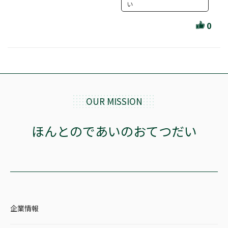
ほんとのであいのおてつだい
い
ちえとまなぶ
0
作家・出版社・図書館コラム
三洋堂サイト会員が選ぶおすすめ本
文房具・雑貨情報
OUR MISSION
TVゲーム情報
ほんとのであいのおてつだい
駒ケ根店 ホビ担S の三洋堂プラモデル講座
全て選択
企業情報
イベント