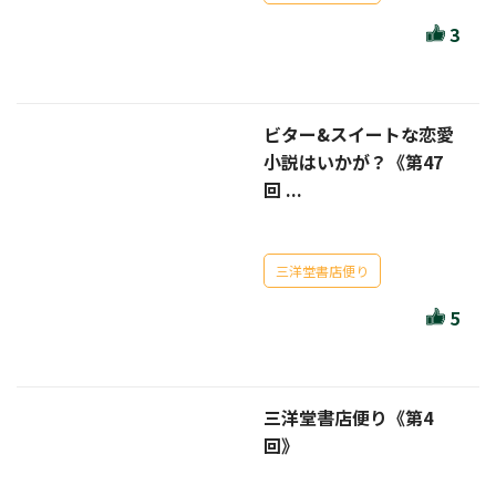
ほんとのであいのおてつだい
3
ちえとまなぶ
作家・出版社・図書館コラム
ビター&スイートな恋愛
三洋堂サイト会員が選ぶおすすめ本
小説はいかが？《第47
回 ...
文房具・雑貨情報
TVゲーム情報
三洋堂書店便り
駒ケ根店 ホビ担S の三洋堂プラモデル講座
5
三洋堂書店便り《第4
全て選択
回》
イベント