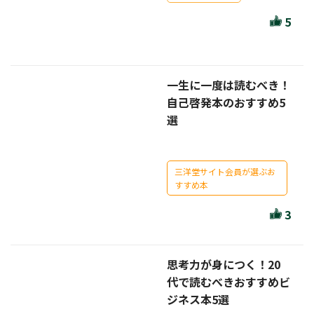
ほんとのであいのおてつだい
5
ちえとまなぶ
作家・出版社・図書館コラム
一生に一度は読むべき！
三洋堂サイト会員が選ぶおすすめ本
自己啓発本のおすすめ5
選
文房具・雑貨情報
TVゲーム情報
三洋堂サイト会員が選ぶお
すすめ本
駒ケ根店 ホビ担S の三洋堂プラモデル講座
3
思考力が身につく！20
全て選択
代で読むべきおすすめビ
ジネス本5選
イベント