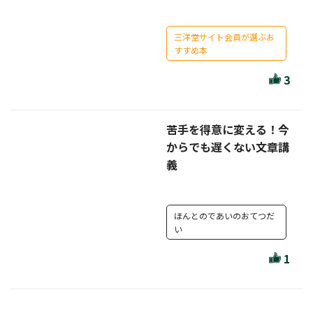
セール・キャンペーン
三洋堂サイト会員が選ぶお
すすめ本
3
絞り込む
苦手を得意に変える！今
からでも遅くない文章講
リセット
義
ほんとのであいのおてつだ
い
1