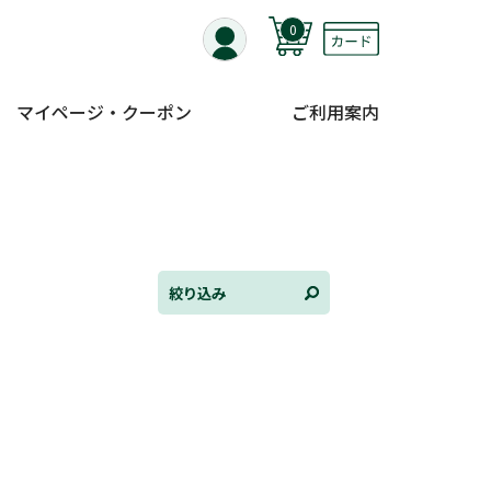
0
マイページ・クーポン
ご利用案内
全て選択
連載小説
けんご📚小説紹介
三洋堂書店便り
絞り込み
コミック・ラノベ館
トレーディングカード情報
文学逸品堂
ほんとのであいのおてつだい
ちえとまなぶ