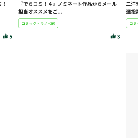
ミ！
『でらコミ！４』ノミネート作品からメール
三洋
担当オススメをご...
選投
コミック・ラノベ館
コミ
5
3