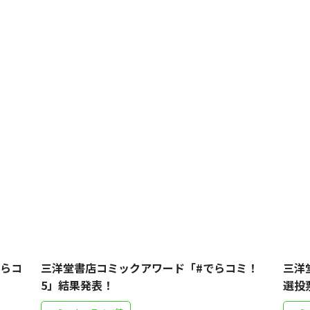
でらコ
三洋堂書店コミックアワード「#でらコミ！
三洋
5」結果発表！
選投