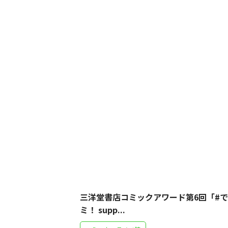
三洋堂書店コミックアワード第6回「#
ミ！ supp...