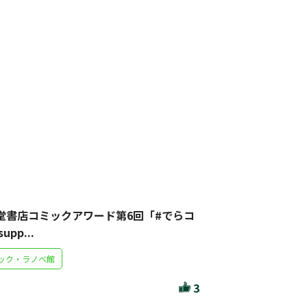
リセット
絞り込む
堂書店コミックアワード第6回「#でらコ
upp...
ック・ラノベ館
3