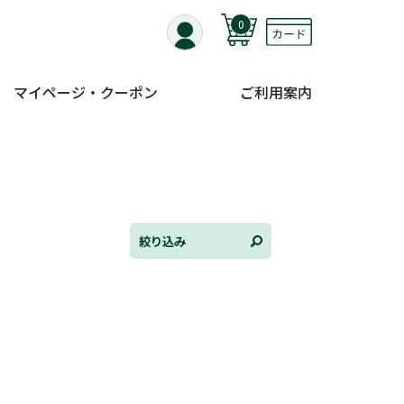
0
マイページ・クーポン
ご利用案内
全て選択
連載小説
けんご📚小説紹介
三洋堂書店便り
絞り込み
コミック・ラノベ館
トレーディングカード情報
文学逸品堂
ほんとのであいのおてつだい
ちえとまなぶ