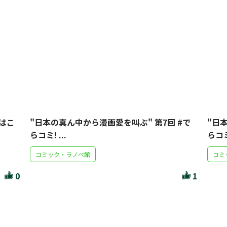
はこ
"日本の真ん中から漫画愛を叫ぶ" 第7回 #で
"日
らコミ! ...
らコミ!
コミック・ラノベ館
コミ
0
1