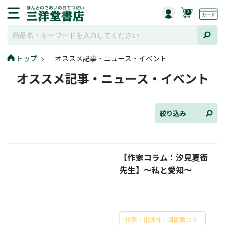
0
トップ
オススメ記事・ニュース・イベント
全て選択
オススメ記事・ニュース・イベント
連載小説
けんご📚小説紹介
絞り込み
三洋堂書店便り
【作家コラム：汐見夏衛
コミック・ラノベ館
先生】～私と愛知～
トレーディングカード情報
文学逸品堂
作家・出版社・図書館コラ