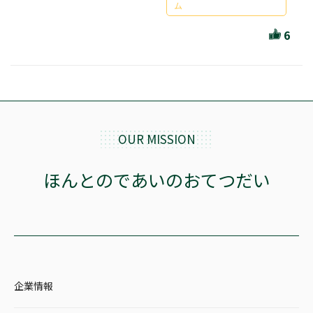
ほんとのであいのおてつだい
ム
ちえとまなぶ
6
作家・出版社・図書館コラム
三洋堂サイト会員が選ぶおすすめ本
文房具・雑貨情報
OUR MISSION
TVゲーム情報
ほんとのであいのおてつだい
駒ケ根店 ホビ担S の三洋堂プラモデル講座
全て選択
企業情報
イベント