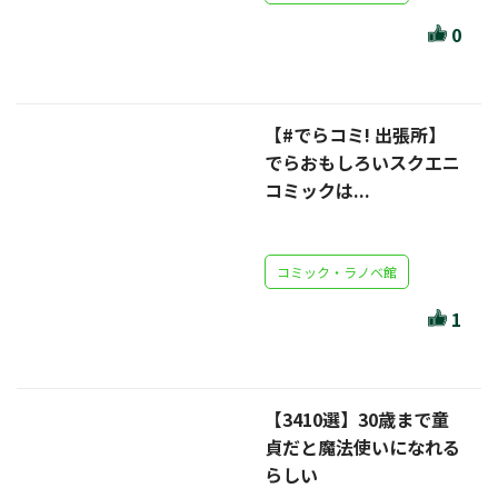
ほんとのであいのおてつだい
0
ちえとまなぶ
作家・出版社・図書館コラム
【#でらコミ! 出張所】
三洋堂サイト会員が選ぶおすすめ本
でらおもしろいスクエニ
コミックは...
文房具・雑貨情報
TVゲーム情報
コミック・ラノベ館
駒ケ根店 ホビ担S の三洋堂プラモデル講座
1
【3410選】30歳まで童
全て選択
貞だと魔法使いになれる
らしい
イベント