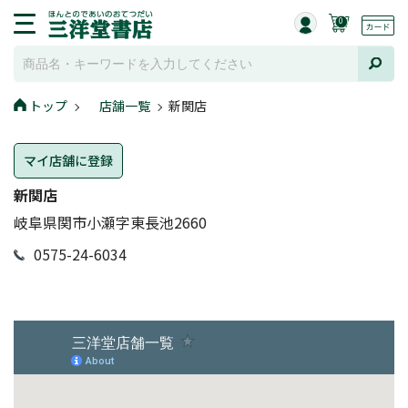
0
トップ
店舗一覧
新関店
マイ店舗に登録
新関店
岐阜県関市小瀬字東長池2660
0575-24-6034