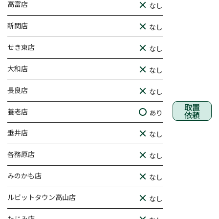
高富店
なし
新関店
なし
せき東店
なし
大和店
なし
長良店
なし
取置
養老店
あり
依頼
垂井店
なし
各務原店
なし
みのかも店
なし
ルビットタウン高山店
なし
たじみ店