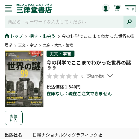
0
トップ
探す・出会う
今の科学でここまでわかった世界の謎
理学
天文・宇宙
気象・大気・気候
天文・宇宙
今の科学でここまでわかった世界の謎
９９
0／評価の数0
税込価格 1,540円
在庫なし：現在ご注文できません
お気
に入
出版社名
日経ナショナルジオグラフィック社